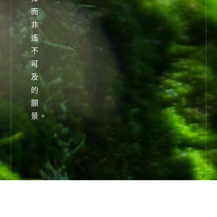
而
非
遙
不
可
及
的
願
景。