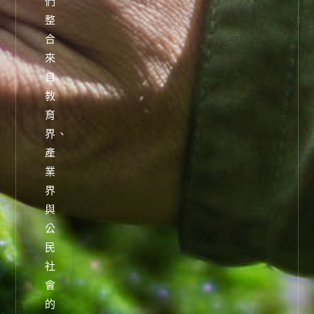
們
整
合
來
自
教
育
界、
產
業
界
與
公
民
社
會
的