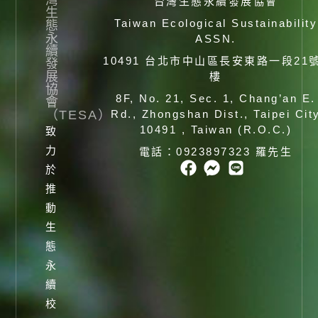
台灣生態永續發展協會
生
Taiwan Ecological Sustainability
態
永
ASSN.
續
10491 台北市中山區長安東路一段21
發
展
樓
協
8F, No. 21, Sec. 1, Chang’an E.
會
（TESA）
Rd., Zhongshan Dist., Taipei Cit
10491 , Taiwan (R.O.C.)
致
力
電話：0923897323 羅先生
於
推
動
生
態
永
續
校