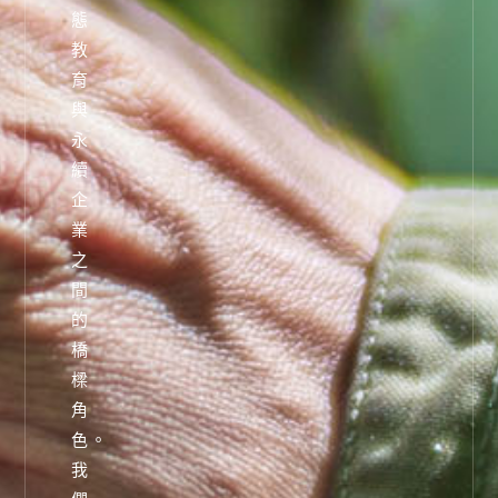
態
教
育
與
永
續
企
業
之
間
的
橋
樑
角
色。
我