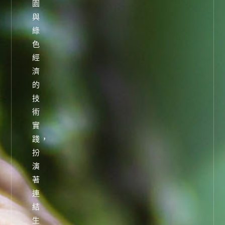
園
與
綠
色
經
濟
的
技
術
實
踐，
扮
演
著
連
結
生