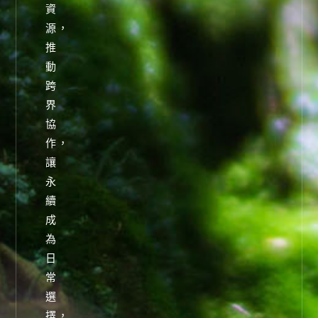
資
源，
推
動
跨
界
協
作，
讓
永
續
成
為
日
常
選
擇，