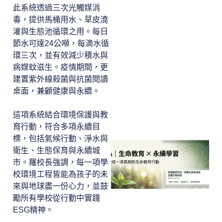
此系統透過三次光觸媒消
毒，提供馬桶用水、草皮澆
灌與生態池循環之用。每日
節水可達24公噸，每滴水循
環三次，並有效減少積水與
病媒蚊滋生。疫情期間，更
建置紫外線殺菌與抗菌閱讀
桌面，兼顧健康與永續。
這項系統結合環境保護與教
育行動，符合多項永續目
標，包括氣候行動、淨水與
衛生、生態保育與永續城
市。羅校長強調，每一項學
校環境工程皆能為孩子的未
來與地球盡一份心力，並鼓
勵所有學校從行動中實踐
ESG精神。