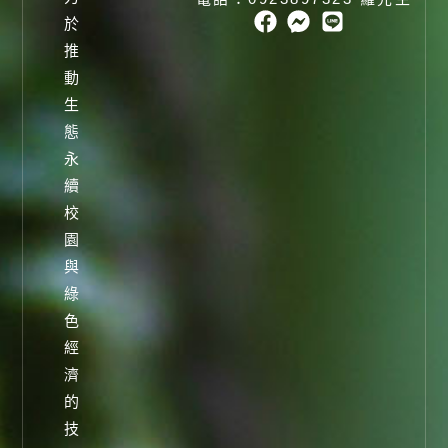
於
推
動
生
態
永
續
校
園
與
綠
色
經
濟
的
技