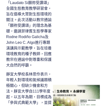
「Laudato Si願祢受讚頌」
全國生態教育教學研習會，
旨在倡導大眾對生態環境的
關注。此次活動以教宗通諭
「願祢受讚頌」的理念為基
礎，邀請菲律賓生態學專家
Rodne Rodiño Galicha及
John Leo C. Algo進行專題
演講與示範教學，旨在培養
環境教育的種子教師，回應
教宗在通諭中對尊重和保護
大自然的呼籲。
靜宜大學校長林思伶表示，
年輕人對環境和氣候議題積
極關心，但缺少機會和方
法。靜宜大學自111學年度
起，以五年為期，目標成為
「參與式典範大學」，並提