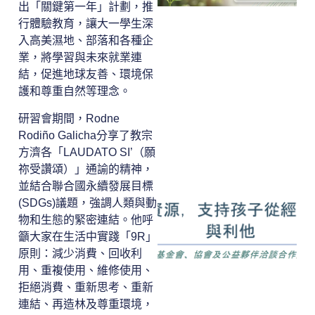
出「關鍵第一年」計劃，推
行體驗教育，讓大一學生深
入高美濕地、部落和各種企
業，將學習與未來就業連
結，促進地球友善、環境保
護和尊重自然等理念。
研習會期間，Rodne
Rodiño Galicha分享了教宗
方濟各「LAUDATO SI’（願
祢受讚頌）」通諭的精神，
並結合聯合國永續發展目標
(SDGs)議題，強調人類與動
物和生態的緊密連結。他呼
籲大家在生活中實踐「9R」
原則：減少消費、回收利
用、重複使用、維修使用、
拒絕消費、重新思考、重新
連結、再造林及尊重環境，