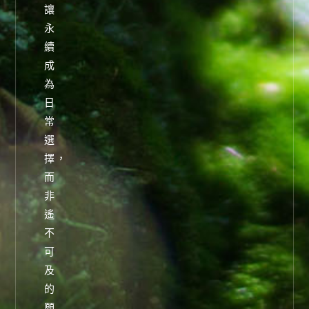
讓
永
續
成
為
日
常
選
擇，
而
非
遙
不
可
及
的
願