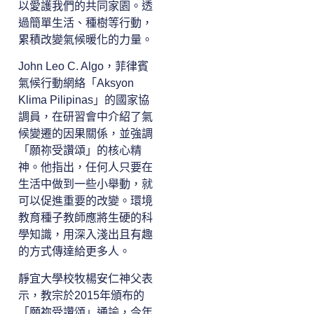
以愛護我們的共同家園。透
過簡單生活、種樹等行動，
累積改變氣候暖化的力量。
John Leo C. Algo，菲律賓
氣候行動網絡「Aksyon
Klima Pilipinas」的國家協
調員，在研習會中介紹了氣
候變遷的因果關係，並強調
「願祢受讚頌」的核心精
神。他指出，任何人只要在
生活中做到一些小舉動，就
可以促進重要的改變。環境
教育種子教師應將生硬的科
學知識，用深入淺出且有趣
的方式傳達給更多人。
靜宜大學校牧楊安仁神父表
示，教宗於2015年頒布的
「願祢受讚頌」通諭，今年