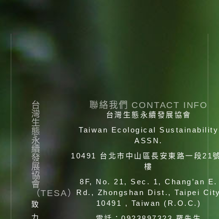
台
聯絡我們 CONTACT INFO
灣
台灣生態永續發展協會
生
Taiwan Ecological Sustainability
態
永
ASSN.
續
10491 台北市中山區長安東路一段21
發
展
樓
協
8F, No. 21, Sec. 1, Chang’an E.
會
（TESA）
Rd., Zhongshan Dist., Taipei Cit
10491 , Taiwan (R.O.C.)
致
力
電話：0923897323 羅先生