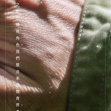
之
間
的
橋
樑
角
色。
我
們
整
合
來
自
教
育
界、