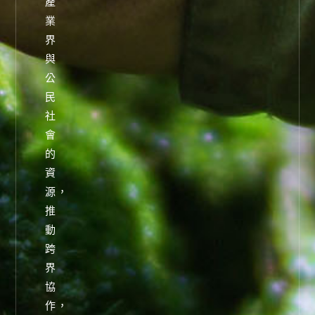
產
業
界
與
公
民
社
會
的
資
源，
推
動
跨
界
協
作，