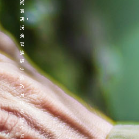
術
實
踐，
扮
演
著
連
結
生
態
教
育
與
永
續
企
業