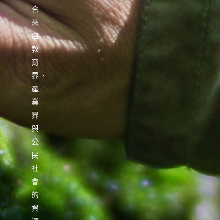
合
來
自
教
育
界、
產
業
界
與
公
民
社
會
的
資