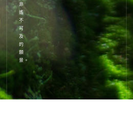
非
遙
不
可
及
的
願
景。