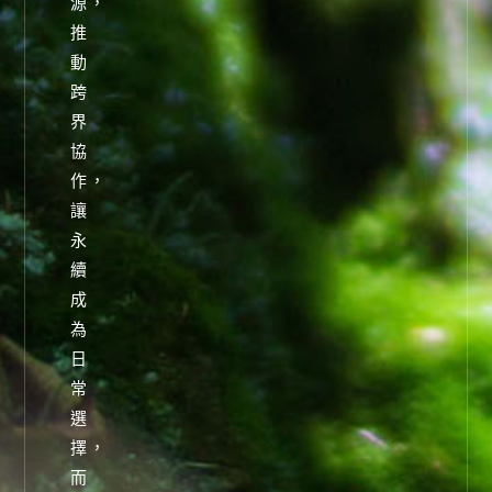
源，
推
動
跨
界
協
作，
讓
永
續
成
為
日
常
選
擇，
而