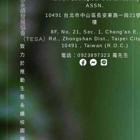
永
ASSN.
續
10491 台北市中山區長安東路一段21
發
展
樓
協
8F, No. 21, Sec. 1, Chang’an E.
會
（TESA）
Rd., Zhongshan Dist., Taipei Cit
10491 , Taiwan (R.O.C.)
致
力
電話：0923897323 羅先生
於
推
動
生
態
永
續
校
園
與