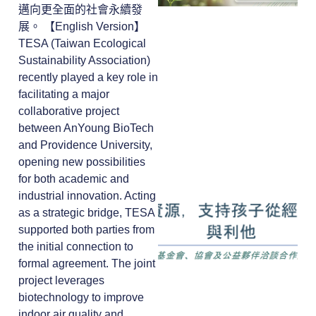
邁向更全面的社會永續發
展。 【English Version】
TESA (Taiwan Ecological
Sustainability Association)
recently played a key role in
facilitating a major
collaborative project
between AnYoung BioTech
and Providence University,
opening new possibilities
for both academic and
industrial innovation. Acting
as a strategic bridge, TESA
supported both parties from
the initial connection to
formal agreement. The joint
project leverages
biotechnology to improve
indoor air quality and