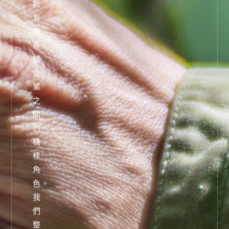
教
育
與
永
續
企
業
之
間
的
橋
樑
角
色。
我
們
整