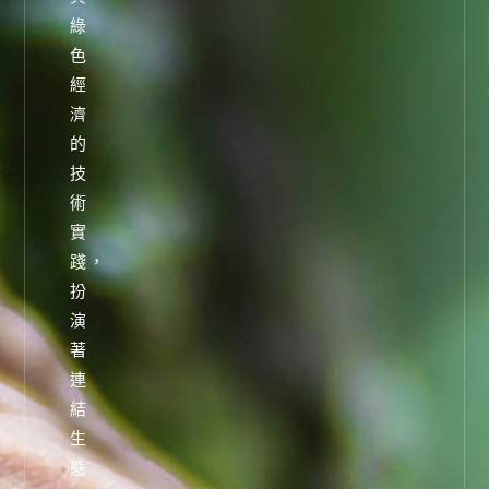
綠
色
經
濟
的
技
術
實
踐，
扮
演
著
連
結
生
態