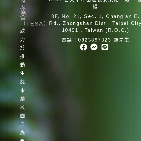
發
展
樓
協
8F, No. 21, Sec. 1, Chang’an E.
會
（TESA）
Rd., Zhongshan Dist., Taipei Cit
10491 , Taiwan (R.O.C.)
致
力
電話：0923897323 羅先生
於
推
動
生
態
永
續
校
園
與
綠