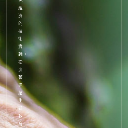
色
經
濟
的
技
術
實
踐，
扮
演
著
連
結
生
態
教
育