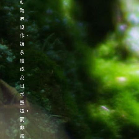
動
跨
界
協
作，
讓
永
續
成
為
日
常
選
擇，
而
非
遙