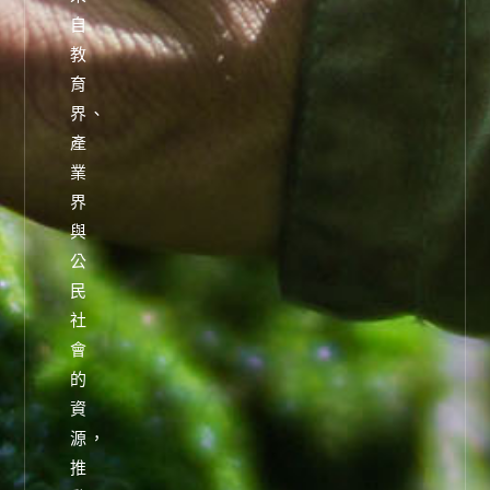
自
教
育
界、
產
業
界
與
公
民
社
會
的
資
源，
推