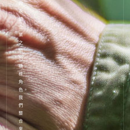
與
永
續
企
業
之
間
的
橋
樑
角
色。
我
們
整
合
來