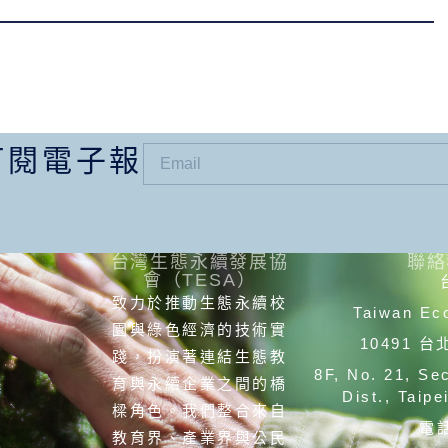
訂閱電子報
台灣生態永續發展協
聯絡
會（TESA）
致力於推動生態永續校
Taiwan Eco
園與綠色經濟的技術實
10491 
踐，扮演著連結生態教
8F, No. 21, Se
育與永續企業之間的橋
Dist., Taip
樑角色。我們整合來自
電話
教育界、產業界與公民