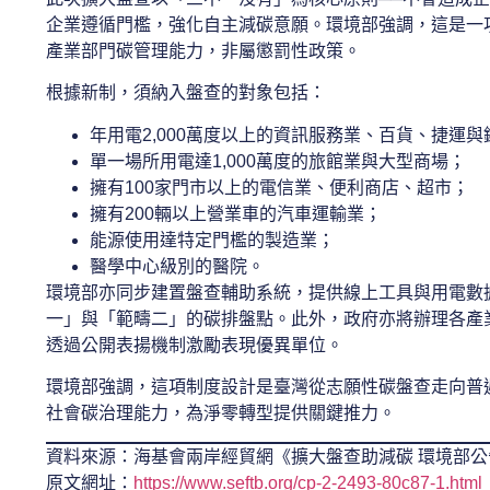
企業遵循門檻，強化自主減碳意願。環境部強調，這是一
產業部門碳管理能力，非屬懲罰性政策。
根據新制，須納入盤查的對象包括：
年用電2,000萬度以上的資訊服務業、百貨、捷運
單一場所用電達1,000萬度的旅館業與大型商場；
擁有100家門市以上的電信業、便利商店、超市；
擁有200輛以上營業車的汽車運輸業；
能源使用達特定門檻的製造業；
醫學中心級別的醫院。
環境部亦同步建置盤查輔助系統，提供線上工具與用電數
一」與「範疇二」的碳排盤點。此外，政府亦將辦理各產
透過公開表揚機制激勵表現優異單位。
環境部強調，這項制度設計是臺灣從志願性碳盤查走向普
社會碳治理能力，為淨零轉型提供關鍵推力。
資料來源：海基會兩岸經貿網《擴大盤查助減碳 環境部
原文網址：
https://www.seftb.org/cp-2-2493-80c87-1.html