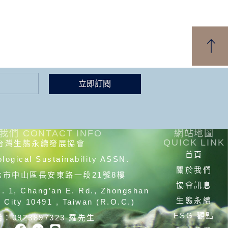
立即訂閱
我們 CONTACT INFO
網站地圖
QUICK LINK
台灣生態永續發展協會
首頁
logical Sustainability ASSN.
關於我們
台北市中山區長安東路一段21號8樓
協會訊息
c. 1, Chang’an E. Rd., Zhongshan
生態永續
ei City 10491 , Taiwan (R.O.C.)
ESG 觀點
：0923897323 羅先生