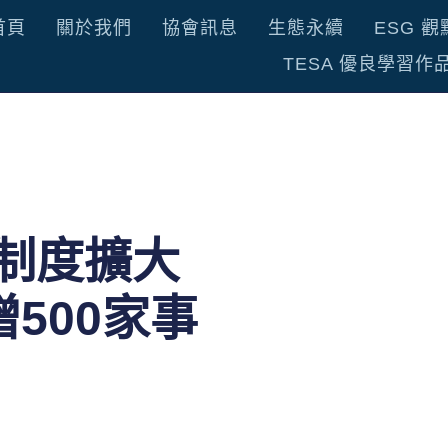
首頁
關於我們
協會訊息
生態永續
ESG 觀
TESA 優良學習作
制度擴大
500家事