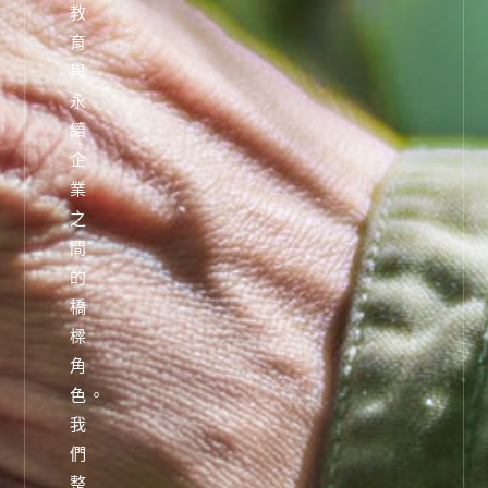
教
育
與
永
續
企
業
之
間
的
橋
樑
角
色。
我
們
整