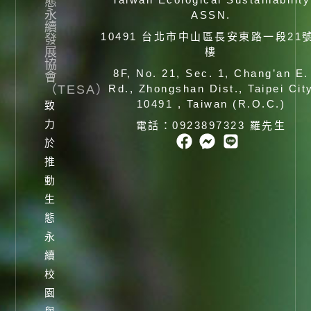
態
永
ASSN.
續
10491 台北市中山區長安東路一段21
發
展
樓
協
8F, No. 21, Sec. 1, Chang’an E.
會
（TESA）
Rd., Zhongshan Dist., Taipei Cit
10491 , Taiwan (R.O.C.)
致
力
電話：0923897323 羅先生
於
推
動
生
態
永
續
校
園