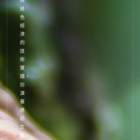
與
綠
色
經
濟
的
技
術
實
踐，
扮
演
著
連
結
生
態