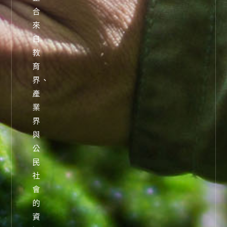
合
來
自
教
育
界、
產
業
界
與
公
民
社
會
的
資