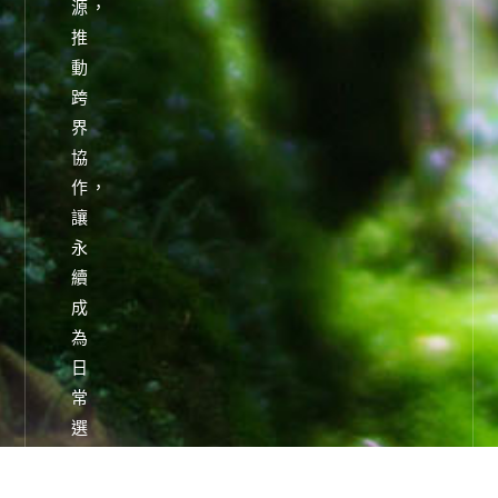
源，
推
動
跨
界
協
作，
讓
永
續
成
為
日
常
選
擇，
而