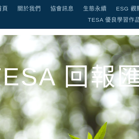
首頁
關於我們
協會訊息
生態永續
ESG 觀
TESA 優良學習作
TESA 回報