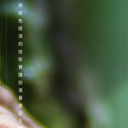
與
綠
色
經
濟
的
技
術
實
踐，
扮
演
著
連
結
生