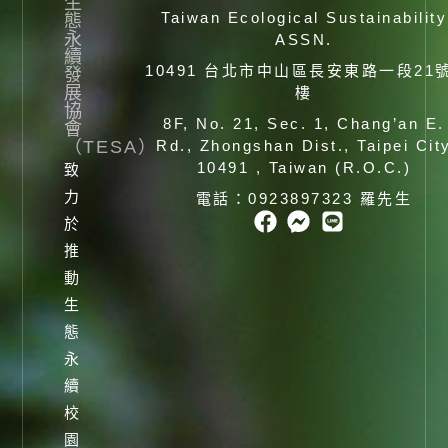
生
Taiwan Ecological Sustainability
態
永
ASSN.
續
10491 台北市中山區長安東路一段21
發
展
樓
協
8F, No. 21, Sec. 1, Chang’an E.
會
（TESA）
Rd., Zhongshan Dist., Taipei Cit
10491 , Taiwan (R.O.C.)
致
力
電話：0923897323 羅先生
於
推
動
生
態
永
續
校
園