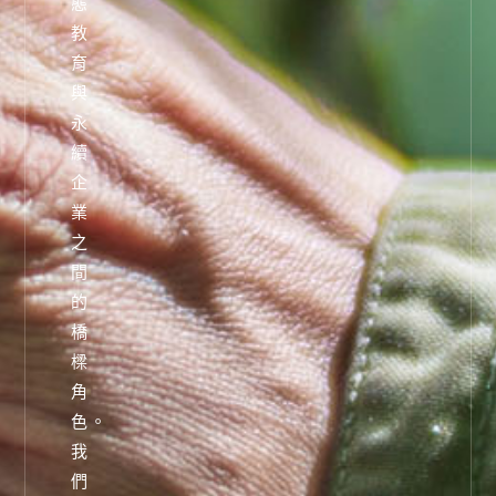
態
教
育
與
永
續
企
業
之
間
的
橋
樑
角
色。
我
們