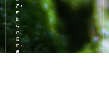
源，
推
動
跨
界
協
作，
讓
永
續
成
為
日
常
選
擇，