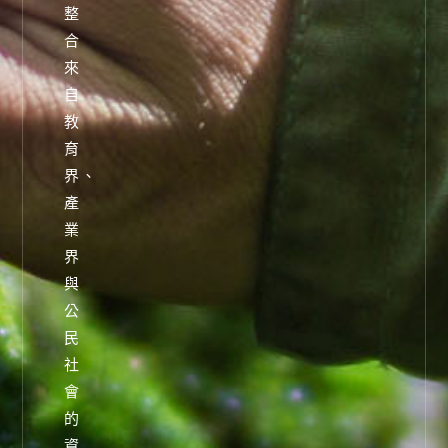
整
合
來
自
教
育
界、
產
業
界
與
公
民
社
會
的
資