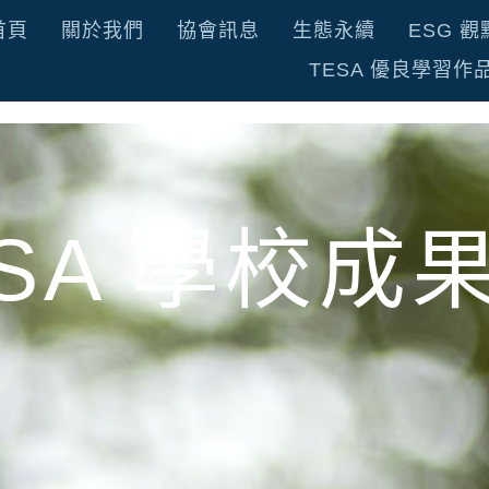
首頁
關於我們
協會訊息
生態永續
ESG 觀
TESA 優良學習作
ESA 學校成